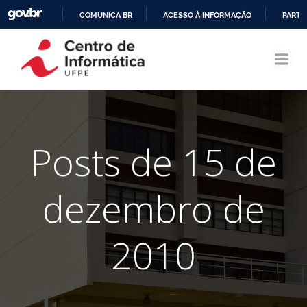
COMUNICA BR
ACESSO À INFORMAÇÃO
PARTI
Pular
IR
para
PARA
o
O
conteúdo
CONTEÚDO
Posts de 15 de
dezembro de
2010