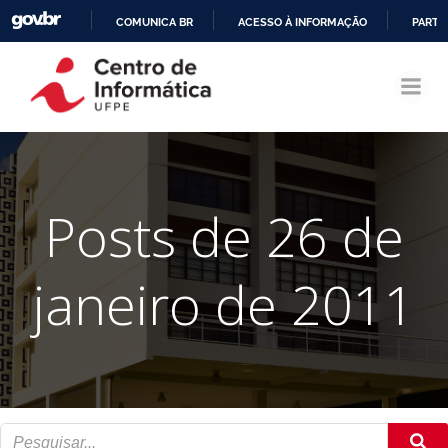
COMUNICA BR
ACESSO À INFORMAÇÃO
PARTI
Pular
IR
para
PARA
o
O
conteúdo
CONTEÚDO
Posts de 26 de
janeiro de 2011