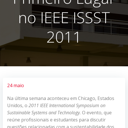
no IEEE ISSST
2011
24 maio
Na última semana aconteceu em Chicago, Estados
Unidos, o
2011 IEEE International Symposium
on
Sustainable Systems and Technology.
O evento, que
reúne profissionais e estudantes para discutir
questões relacionadas com a sustentabilidade dos