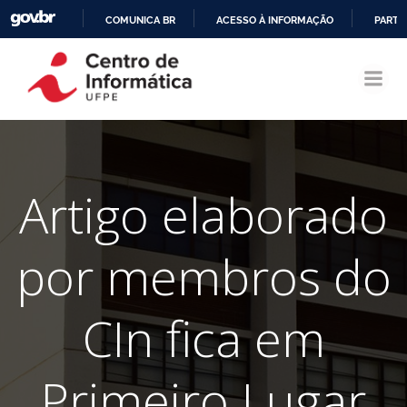
COMUNICA BR
ACESSO À INFORMAÇÃO
PARTI
Pular
IR
para
PARA
o
O
conteúdo
CONTEÚDO
Artigo elaborado
por membros do
CIn fica em
Primeiro Lugar