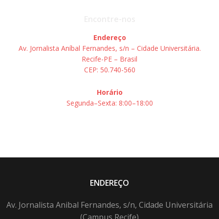
Encontre-nos
Endereço
Av. Jornalista Aníbal Fernandes, s/n – Cidade Universitária.
Recife-PE – Brasil
CEP: 50.740-560
Horário
Segunda–Sexta: 8:00–18:00
ENDEREÇO
Av. Jornalista Anibal Fernandes, s/n, Cidade Universitária
(Campus Recife)