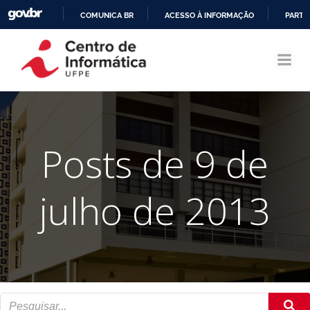
COMUNICA BR
ACESSO À INFORMAÇÃO
PARTI
Pular
IR
para
PARA
o
O
conteúdo
CONTEÚDO
Posts de 9 de
julho de 2013