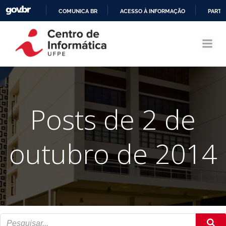
COMUNICA BR
ACESSO À INFORMAÇÃO
PARTI
Pular
IR
para
PARA
o
O
conteúdo
CONTEÚDO
Posts de 2 de
outubro de 2014