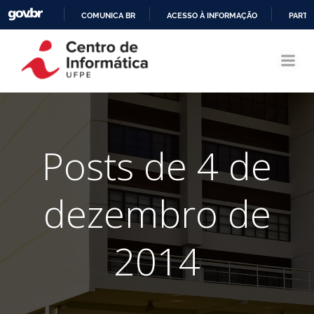
COMUNICA BR
ACESSO À INFORMAÇÃO
PARTI
Pular
IR
para
PARA
o
O
conteúdo
CONTEÚDO
Posts de 4 de
dezembro de
2014