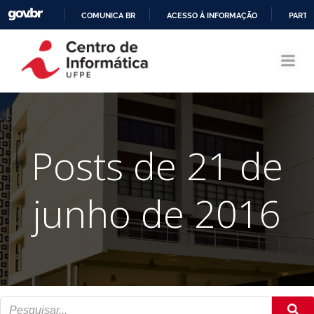
COMUNICA BR
ACESSO À INFORMAÇÃO
PARTI
Pular
IR
para
PARA
o
O
conteúdo
CONTEÚDO
Posts de 21 de
junho de 2016