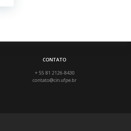
CONTATO
+ 55 81 2126-8430
contato@cin.ufpe.br