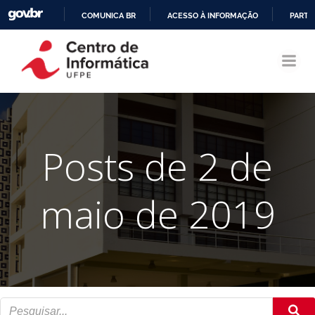
COMUNICA BR
ACESSO À INFORMAÇÃO
PARTI
Pular
IR
para
PARA
o
O
conteúdo
CONTEÚDO
Posts de 2 de
maio de 2019