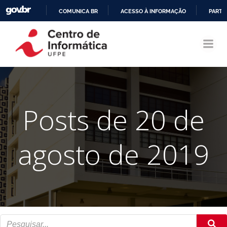
COMUNICA BR
ACESSO À INFORMAÇÃO
PARTI
Pular
IR
para
PARA
o
O
conteúdo
CONTEÚDO
Posts de 20 de
agosto de 2019