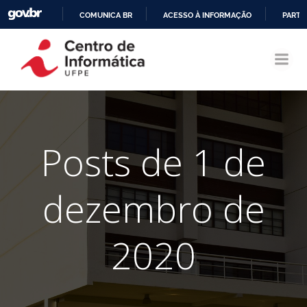
COMUNICA BR
ACESSO À INFORMAÇÃO
PARTI
Pular
IR
para
PARA
o
O
conteúdo
CONTEÚDO
Posts de 1 de
dezembro de
2020