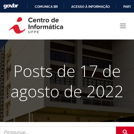
COMUNICA BR
ACESSO À INFORMAÇÃO
PARTI
Pular
IR
para
PARA
o
O
conteúdo
CONTEÚDO
Posts de 17 de
agosto de 2022