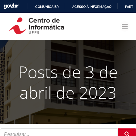
COMUNICA BR
ACESSO À INFORMAÇÃO
PARTI
Pular
IR
para
PARA
o
O
conteúdo
CONTEÚDO
Posts de 3 de
abril de 2023