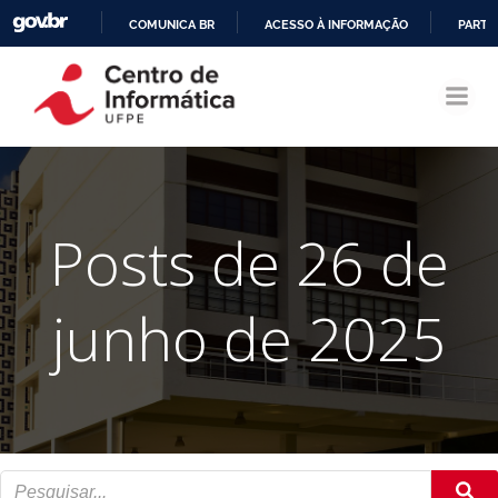
COMUNICA BR
ACESSO À INFORMAÇÃO
PARTI
Pular
IR
para
PARA
o
O
conteúdo
CONTEÚDO
Posts de 26 de
junho de 2025