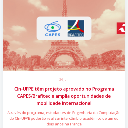
26 jun
CIn-UFPE têm projeto aprovado no Programa
CAPES/Brafitec e amplia oportunidades de
mobilidade internacional
Através do programa, estudantes de Engenharia da Computação
do CIn-UFPE poderão realizar intercâmbio acadêmico de um ou
dois anos na França