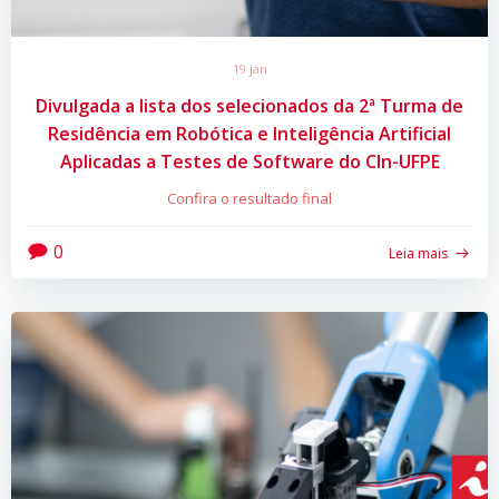
19 jan
Divulgada a lista dos selecionados da 2ª Turma de
Residência em Robótica e Inteligência Artificial
Aplicadas a Testes de Software do CIn-UFPE
Confira o resultado final
0
Leia mais