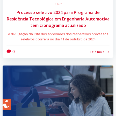
4 out
Processo seletivo 2024 para Programa de
Residência Tecnológica em Engenharia Automotiva
tem cronograma atualizado
A divulgação da lista dos aprovados dos respectivos processos
seletivos ocorrerá no dia 11 de outubro de 2024
0
Leia mais