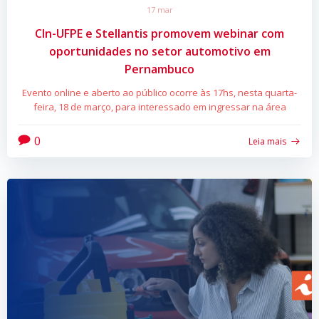
17 mar
CIn-UFPE e Stellantis promovem webinar com
oportunidades no setor automotivo em
Pernambuco
Evento online e aberto ao público ocorre às 17hs, nesta quarta-
feira, 18 de março, para interessado em ingressar na área
0
Leia mais