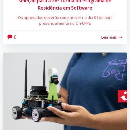
seleção para a 26º turma do Programa de
Residência em Software
Os aprovados deverão comparecer no dia 01 de abril
presencialmente no CIn-UFPE
0
Leia mais