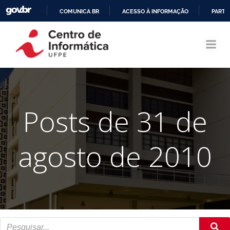
COMUNICA BR
ACESSO À INFORMAÇÃO
PARTI
Pular
IR
para
PARA
o
O
conteúdo
CONTEÚDO
Posts de 31 de
agosto de 2010