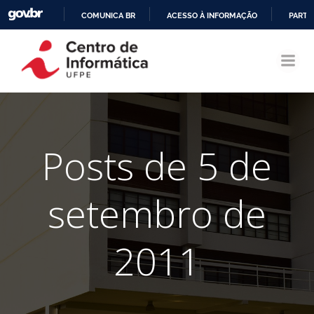
COMUNICA BR
ACESSO À INFORMAÇÃO
PARTI
Pular
IR
para
PARA
o
O
conteúdo
CONTEÚDO
Posts de 5 de
setembro de
2011