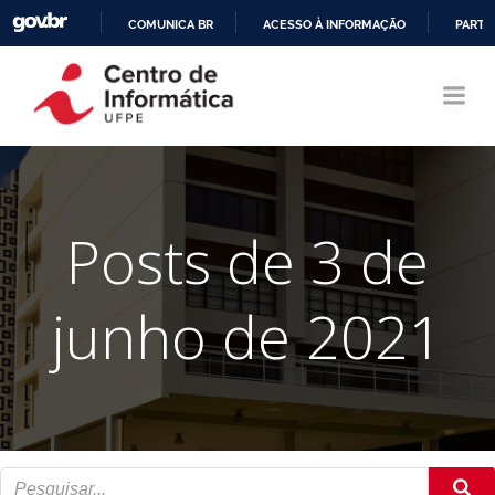
COMUNICA BR
ACESSO À INFORMAÇÃO
PARTI
Pular
IR
para
PARA
o
O
conteúdo
CONTEÚDO
Posts de 3 de
junho de 2021