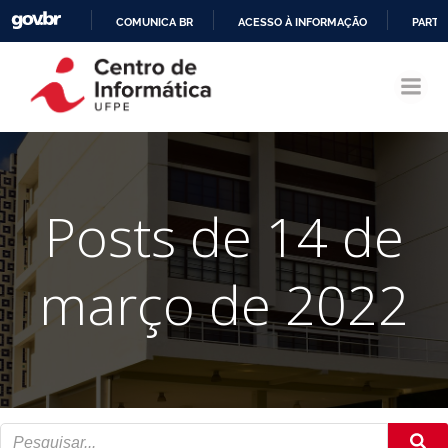
COMUNICA BR
ACESSO À INFORMAÇÃO
PARTI
Pular
IR
para
PARA
o
O
conteúdo
CONTEÚDO
Posts de 14 de
março de 2022