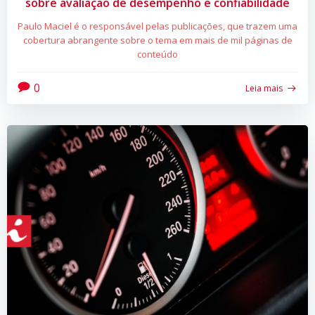
sobre avaliação de desempenho e confiabilidade
Paulo Maciel é o responsável pelas publicações, que trazem uma
cobertura abrangente sobre o tema em mais de mil páginas de
conteúdo
0
Leia mais