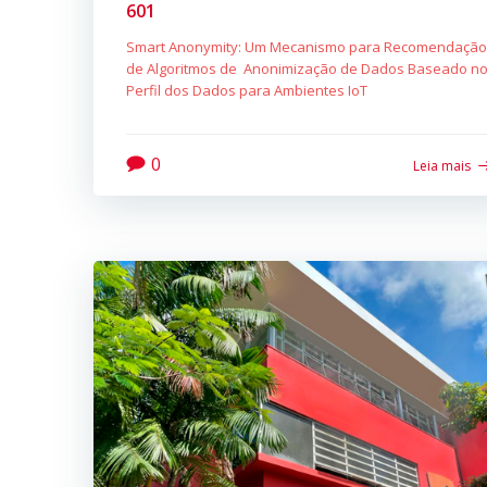
601
Smart Anonymity: Um Mecanismo para Recomendação
de Algoritmos de Anonimização de Dados Baseado n
Perfil dos Dados para Ambientes IoT
0
Leia mais