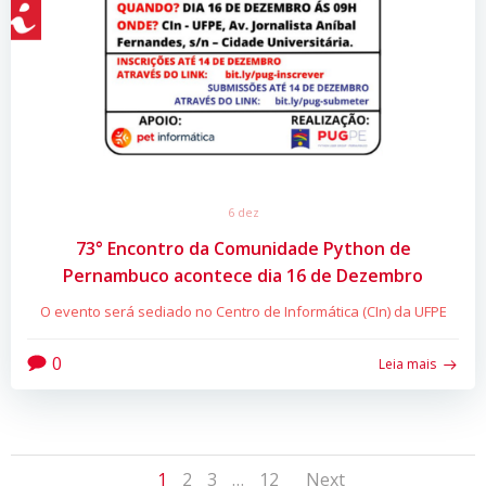
6 dez
73° Encontro da Comunidade Python de
Pernambuco acontece dia 16 de Dezembro
O evento será sediado no Centro de Informática (CIn) da UFPE
0
Leia mais
Page
Page
Page
Page
1
2
3
…
12
Next