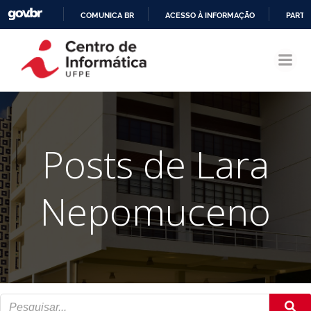
COMUNICA BR
ACESSO À INFORMAÇÃO
PARTI
Pular
IR
para
PARA
o
O
conteúdo
CONTEÚDO
Posts de
Lara
Nepomuceno