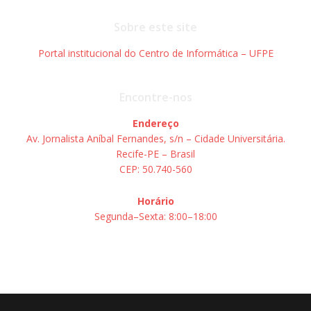
Posts
Posts
navigation
navigati
Sobre este site
Portal institucional do Centro de Informática – UFPE
Encontre-nos
Endereço
Av. Jornalista Aníbal Fernandes, s/n – Cidade Universitária.
Recife-PE – Brasil
CEP: 50.740-560
Horário
Segunda–Sexta: 8:00–18:00