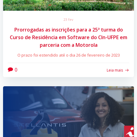
23 fev
Prorrogadas as inscrições para a 25ª turma do
Curso de Residência em Software do CIn-UFPE em
parceria com a Motorola
O prazo foi estendido até o dia 26 de fevereiro de 2023
0
Leia mais