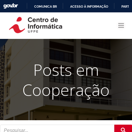
COMUNICA BR
ACESSO À INFORMAÇÃO
PARTI
Pular
IR
para
PARA
o
O
conteúdo
CONTEÚDO
Posts em
Cooperação