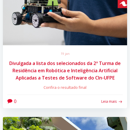
19 jan
Divulgada a lista dos selecionados da 2ª Turma de
Residência em Robótica e Inteligência Artificial
Aplicadas a Testes de Software do CIn-UFPE
Confira o resultado final
0
Leia mais