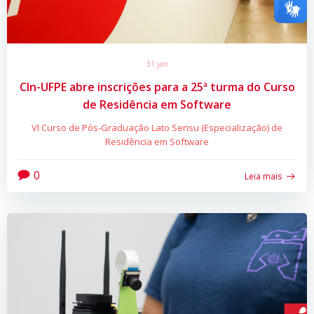
31 jan
CIn-UFPE abre inscrições para a 25ª turma do Curso
de Residência em Software
VI Curso de Pós-Graduação Lato Sensu (Especialização) de
Residência em Software
0
Leia mais