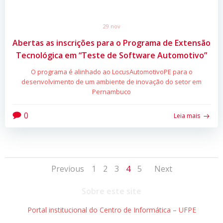
29 nov
Abertas as inscrições para o Programa de Extensão
Tecnológica em “Teste de Software Automotivo”
O programa é alinhado ao LocusAutomotivoPE para o
desenvolvimento de um ambiente de inovação do setor em
Pernambuco
0
Leia mais
Posts
Posts
Posts
Page
Page
Page
Page
Page
Previous
1
2
3
4
5
Next
navigation
navigation
navigat
Sobre este site
Portal institucional do Centro de Informática – UFPE