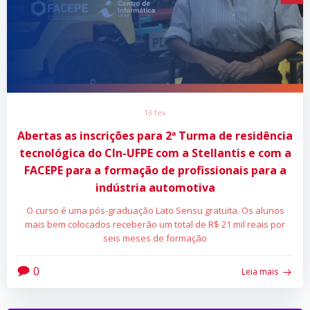
13 fev
Abertas as inscrições para 2ª Turma de residência
tecnológica do CIn-UFPE com a Stellantis e com a
FACEPE para a formação de profissionais para a
indústria automotiva
O curso é uma pós-graduação Lato Sensu gratuita. Os alunos
mais bem colocados receberão um total de R$ 21 mil reais por
seis meses de formação
0
Leia mais