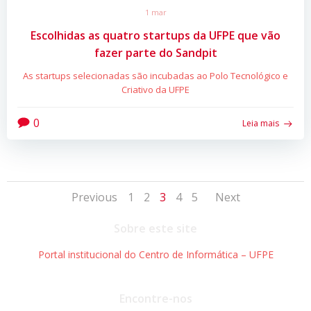
1 mar
Escolhidas as quatro startups da UFPE que vão
fazer parte do Sandpit
As startups selecionadas são incubadas ao Polo Tecnológico e
Criativo da UFPE
0
Leia mais
Posts
Posts
Posts
Page
Page
Page
Page
Page
Previous
1
2
3
4
5
Next
navigation
navigation
navigat
Sobre este site
Portal institucional do Centro de Informática – UFPE
Encontre-nos