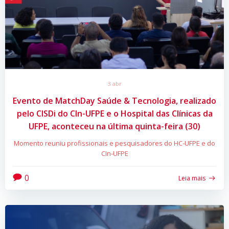
3 abr
Evento de MatchDay Saúde & Tecnologia, realizado
pelo CISDi do CIn-UFPE e o Hospital das Clínicas da
UFPE, aconteceu na última quinta-feira (30)
Momento reuniu profissionais e pesquisadores do HC-UFPE e do
CIn-UFPE
0
Leia mais