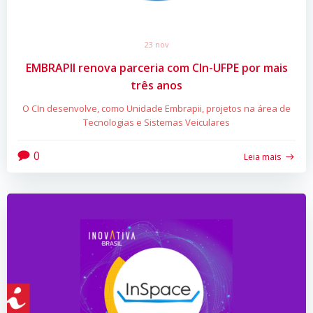
23 nov
EMBRAPII renova parceria com CIn-UFPE por mais
três anos
O CIn desenvolve, como Unidade Embrapii, projetos na área de
Tecnologias e Sistemas Veiculares
0
Leia mais