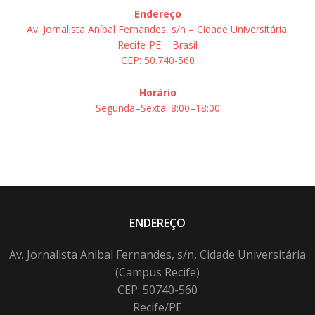
Endereço
Av. Jornalista Aníbal Fernandes, s/n – Cidade Universitária.
Recife-PE – Brasil
CEP: 50.740-560
Horário
Segunda–Sexta: 8:00–18:00
ENDEREÇO
Av. Jornalista Anibal Fernandes, s/n, Cidade Universitária
(Campus Recife)
CEP: 50740-560
Recife/PE