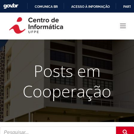
COMUNICA BR
ACESSO À INFORMAÇÃO
PARTI
Pular
IR
para
PARA
o
O
conteúdo
CONTEÚDO
Posts em
Cooperação