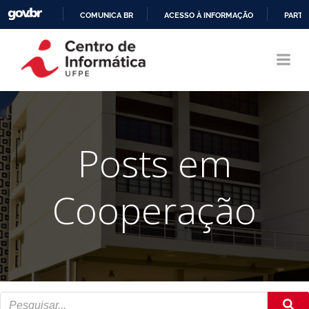
COMUNICA BR
ACESSO À INFORMAÇÃO
PARTI
Pular
IR
para
PARA
o
O
conteúdo
CONTEÚDO
Posts em
Cooperação