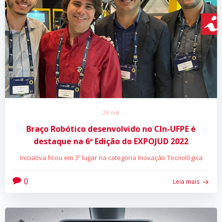
26 out
Braço Robótico desenvolvido no CIn-UFPE é
destaque na 6ª Edição do EXPOJUD 2022
Iniciativa ficou em 3º lugar na categoria Inovação Tecnológica
0
Leia mais