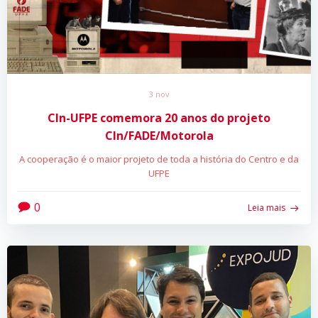
3 nov
CIn-UFPE comemora 20 anos do projeto
CIn/FADE/Motorola
A cooperação é o maior projeto de toda a história do Centro e da
UFPE
0
Leia mais