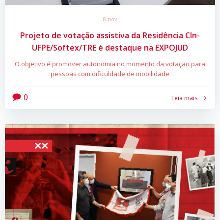
8 nov
Projeto de votação assistiva da Residência CIn-
UFPE/Softex/TRE é destaque na EXPOJUD
O objetivo é promover autonomia no momento da votação para
pessoas com dificuldade de mobilidade
0
Leia mais