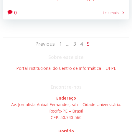
0
Leia mais
Posts
Posts
Page
Page
Page
Page
Previous
1
…
3
4
5
navigation
navigation
Sobre este site
Portal institucional do Centro de Informática – UFPE
Encontre-nos
Endereço
Av. Jornalista Aníbal Fernandes, s/n – Cidade Universitária.
Recife-PE – Brasil
CEP: 50.740-560
Horário