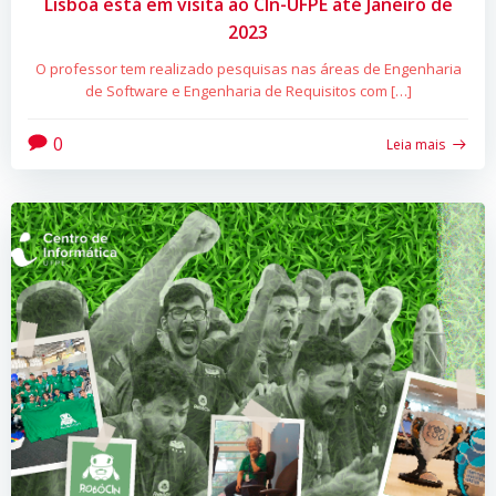
Lisboa está em visita ao CIn-UFPE até Janeiro de
2023
O professor tem realizado pesquisas nas áreas de Engenharia
de Software e Engenharia de Requisitos com […]
0
Leia mais