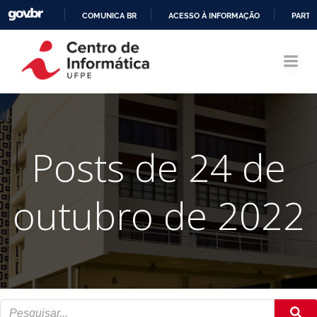
COMUNICA BR
ACESSO À INFORMAÇÃO
PARTI
Pular
IR
para
PARA
o
O
conteúdo
CONTEÚDO
Posts de 24 de
outubro de 2022