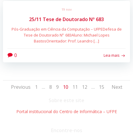
19 nov
25/11 Tese de Doutorado Nº 683
Pós-Graduação em Ciência da Computação – UFPEDefesa de
Tese de Doutorado Nº 683Aluno: Michael Lopes
BastosOrientador: Prof. Leandro […]
0
Leia mais
Posts
Posts
Pos
Page
Page
Page
Page
Page
Page
Page
Previous
1
…
8
9
10
11
12
…
15
Next
navigation
navigation
nav
Sobre este site
Portal institucional do Centro de Informática – UFPE
Encontre-nos