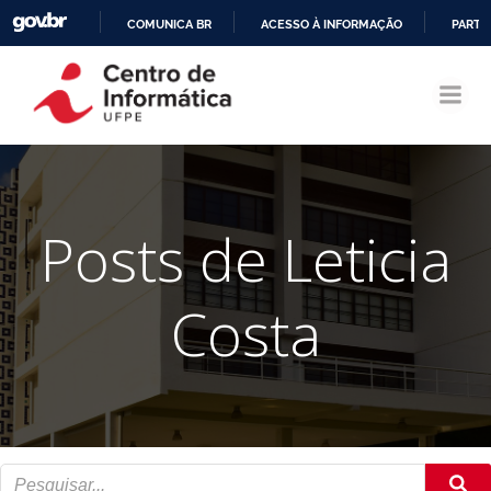
COMUNICA BR
ACESSO À INFORMAÇÃO
PARTI
Pular
IR
para
PARA
o
O
conteúdo
CONTEÚDO
Posts de
Leticia
Costa