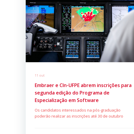
11 out
Embraer e CIn-UFPE abrem inscrições para
segunda edição do Programa de
Especialização em Software
Os candidatos interessados na pós-graduação
poderão realizar as inscrições até 30 de outubro