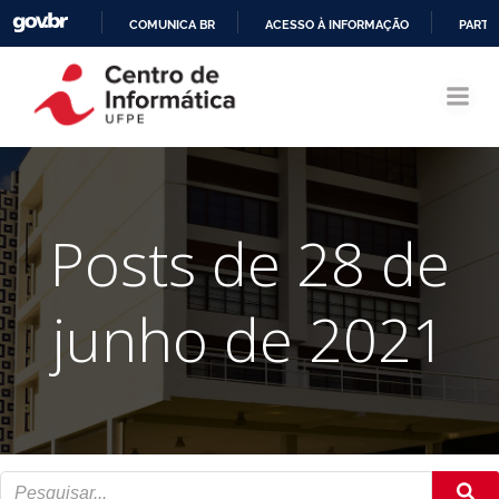
COMUNICA BR
ACESSO À INFORMAÇÃO
PARTI
Pular
IR
para
PARA
o
O
conteúdo
CONTEÚDO
Posts de 28 de
junho de 2021