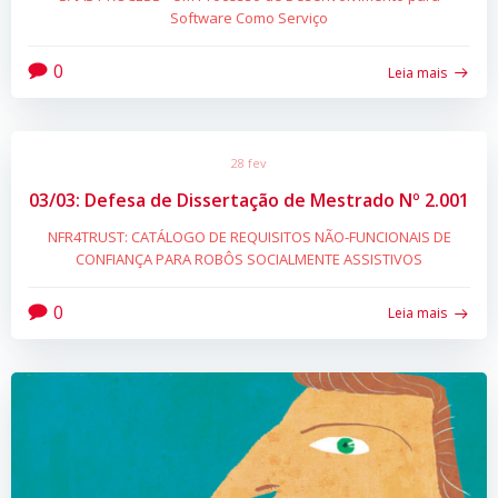
Software Como Serviço
0
Leia mais
28 fev
03/03: Defesa de Dissertação de Mestrado Nº 2.001
NFR4TRUST: CATÁLOGO DE REQUISITOS NÃO-FUNCIONAIS DE
CONFIANÇA PARA ROBÔS SOCIALMENTE ASSISTIVOS
0
Leia mais