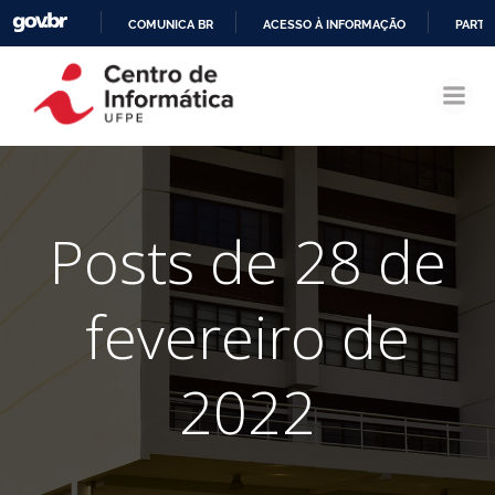
COMUNICA BR
ACESSO À INFORMAÇÃO
PARTI
Pular
IR
para
PARA
o
O
conteúdo
CONTEÚDO
Posts de 28 de
fevereiro de
2022