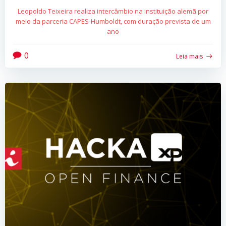
Leopoldo Teixeira realiza intercâmbio na instituição alemã por
meio da parceria CAPES-Humboldt, com duração prevista de um
ano
0
Leia mais