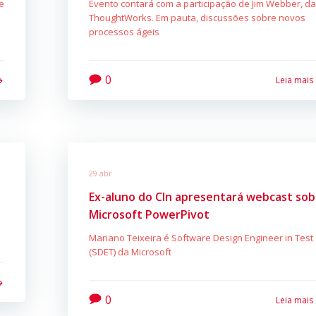
e
Evento contará com a participação de Jim Webber, d
ThoughtWorks. Em pauta, discussões sobre novos
processos ágeis
0
Leia mais
29 abr
Ex-aluno do CIn apresentará webcast sob
Microsoft PowerPivot
Mariano Teixeira é Software Design Engineer in Test
(SDET) da Microsoft
0
Leia mais