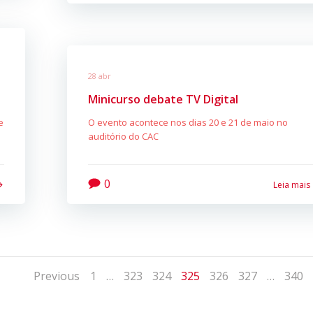
28 abr
Minicurso debate TV Digital
e
O evento acontece nos dias 20 e 21 de maio no
auditório do CAC
0
Leia mais
Posts
Posts
Page
Page
Page
Page
Page
Page
Page
Previous
1
…
323
324
325
326
327
…
340