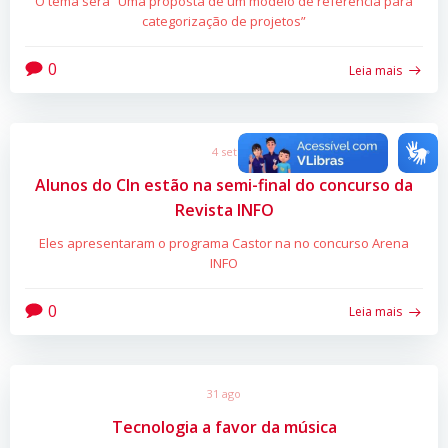
O tema será “Uma proposta de um modelo de referência para
categorização de projetos”
0
Leia mais
4 set
Alunos do CIn estão na semi-final do concurso da
Revista INFO
Eles apresentaram o programa Castor na no concurso Arena
INFO
0
Leia mais
31 ago
Tecnologia a favor da música