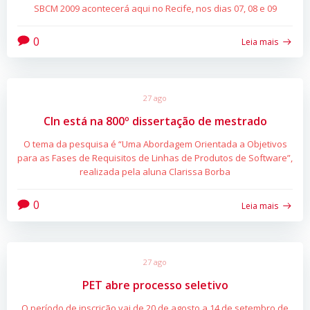
SBCM 2009 acontecerá aqui no Recife, nos dias 07, 08 e 09
0
Leia mais
27 ago
CIn está na 800º dissertação de mestrado
O tema da pesquisa é “Uma Abordagem Orientada a Objetivos
para as Fases de Requisitos de Linhas de Produtos de Software”,
realizada pela aluna Clarissa Borba
0
Leia mais
27 ago
PET abre processo seletivo
O período de inscrição vai de 20 de agosto a 14 de setembro de