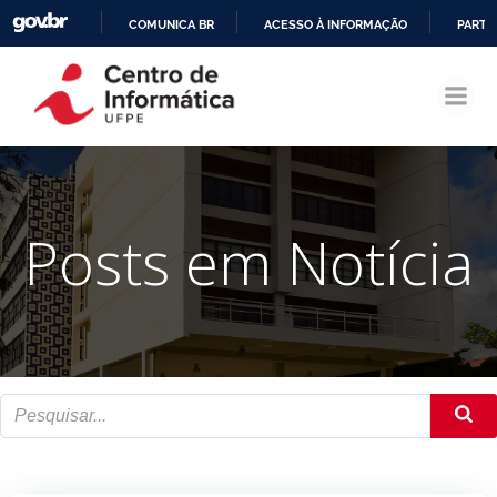
COMUNICA BR
ACESSO À INFORMAÇÃO
PARTI
Pular
IR
para
PARA
o
O
conteúdo
CONTEÚDO
Posts em Notícia