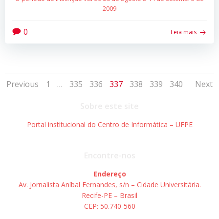
2009
0
Leia mais
Posts
Posts
Po
Page
Page
Page
Page
Page
Page
Page
Previous
1
…
335
336
337
338
339
340
Next
navigation
navigation
na
Sobre este site
Portal institucional do Centro de Informática – UFPE
Encontre-nos
Endereço
Av. Jornalista Aníbal Fernandes, s/n – Cidade Universitária.
Recife-PE – Brasil
CEP: 50.740-560