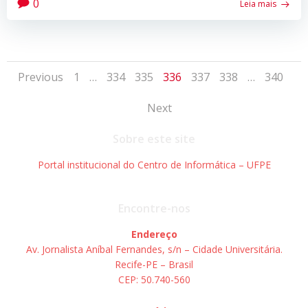
0
Leia mais
Posts
Posts
Page
Page
Page
Page
Page
Page
Page
Previous
1
…
334
335
336
337
338
…
340
Posts
navigation
navigation
Next
navigation
Sobre este site
Portal institucional do Centro de Informática – UFPE
Encontre-nos
Endereço
Av. Jornalista Aníbal Fernandes, s/n – Cidade Universitária.
Recife-PE – Brasil
CEP: 50.740-560