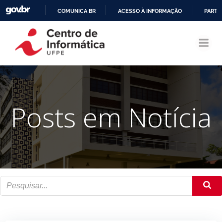
COMUNICA BR
ACESSO À INFORMAÇÃO
PARTI
Pular
IR
para
PARA
o
O
conteúdo
CONTEÚDO
Posts em Notícia