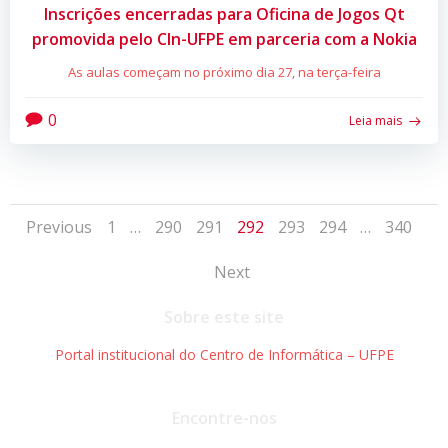
Inscrições encerradas para Oficina de Jogos Qt
promovida pelo CIn-UFPE em parceria com a Nokia
As aulas começam no próximo dia 27, na terça-feira
0
Leia mais
Posts
Posts
Page
Page
Page
Page
Page
Page
Page
Previous
1
…
290
291
292
293
294
…
340
Posts
navigation
navigation
Next
navigation
Sobre este site
Portal institucional do Centro de Informática – UFPE
Encontre-nos