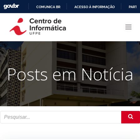
COMUNICA BR
ACESSO À INFORMAÇÃO
PARTI
Pular
IR
para
PARA
o
O
conteúdo
CONTEÚDO
Posts em Notícia