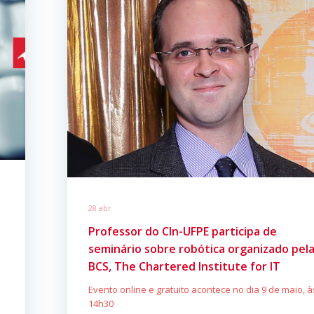
28 abr
Professor do CIn-UFPE participa de
seminário sobre robótica organizado pel
BCS, The Chartered Institute for IT
Evento online e gratuito acontece no dia 9 de maio, à
14h30