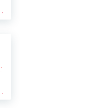
da
em