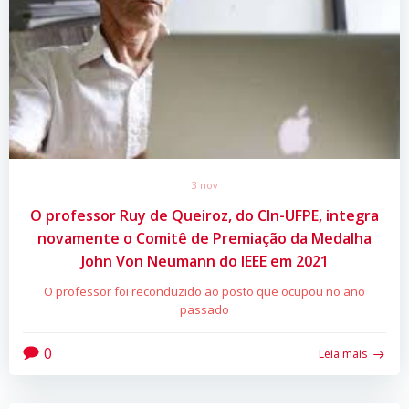
3 nov
O professor Ruy de Queiroz, do CIn-UFPE, integra
novamente o Comitê de Premiação da Medalha
John Von Neumann do IEEE em 2021
O professor foi reconduzido ao posto que ocupou no ano
passado
0
Leia mais