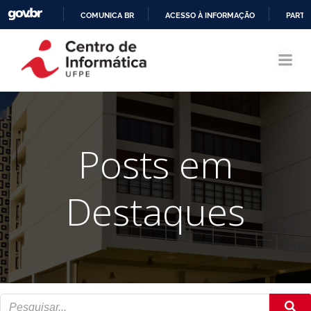
COMUNICA BR
ACESSO À INFORMAÇÃO
PARTI
Pular
IR
para
PARA
o
O
conteúdo
CONTEÚDO
Posts em
Destaques