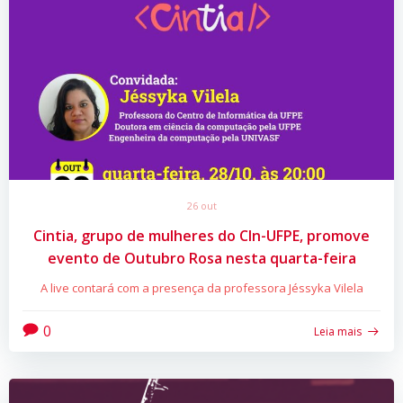
26 out
Cintia, grupo de mulheres do CIn-UFPE, promove
evento de Outubro Rosa nesta quarta-feira
A live contará com a presença da professora Jéssyka Vilela
0
Leia mais