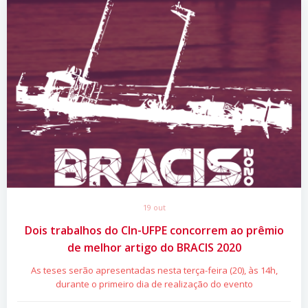
19 out
Dois trabalhos do CIn-UFPE concorrem ao prêmio
de melhor artigo do BRACIS 2020
As teses serão apresentadas nesta terça-feira (20), às 14h,
durante o primeiro dia de realização do evento