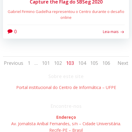
Capture the Flag do SBSeg 2020
Gabriel Firmino Gadelha representou o Centro durante o desafio
online
0
Leia mais
Posts
Posts
Po
Page
Page
Page
Page
Page
Page
Page
Previous
1
…
101
102
103
104
105
106
Next
navigation
navigation
na
Sobre este site
Portal institucional do Centro de Informática – UFPE
Encontre-nos
Endereço
Av. Jornalista Aníbal Fernandes, s/n – Cidade Universitária.
Recife-PE – Brasil