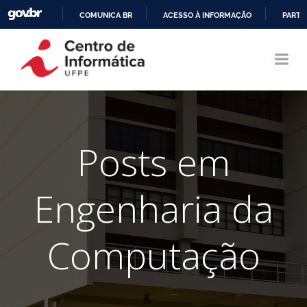
COMUNICA BR
ACESSO À INFORMAÇÃO
PARTI
Pular
IR
para
PARA
o
O
conteúdo
CONTEÚDO
Posts em
Engenharia da
Computação