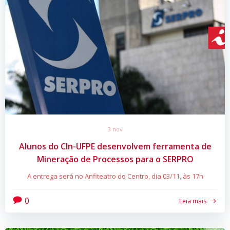
3 nov
Alunos do CIn-UFPE desenvolvem ferramenta de
Mineração de Processos para o SERPRO
A entrega será no Anfiteatro do Centro, dia 03/11, às 17h
0
Leia mais