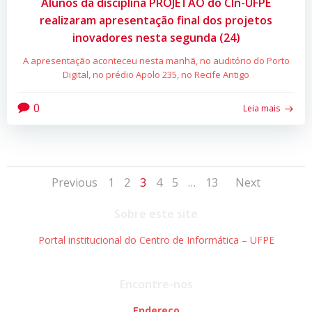
Alunos da disciplina PROJETÃO do CIn-UFPE
realizaram apresentação final dos projetos
inovadores nesta segunda (24)
A apresentação aconteceu nesta manhã, no auditório do Porto
Digital, no prédio Apolo 235, no Recife Antigo
0
Leia mais
Posts
Posts
Posts
Page
Page
Page
Page
Page
Page
Previous
1
2
3
4
5
…
13
Next
navigation
navigation
navig
Sobre este site
Portal institucional do Centro de Informática – UFPE
Encontre-nos
Endereço