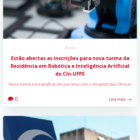
29 nov
Estão abertas as inscrições para nova turma da
Residência em Robótica e Inteligência Artificial
do CIn-UFPE
Nova turma irá trabalhar em parceria com o Hospital das Clínicas
0
Leia mais