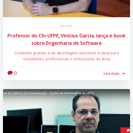
29 maio
Professor do CIn-UFPE, Vinícius Garcia, lança e-book
sobre Engenharia de Software
Conteúdo gratuito e de abordagem acessível, é ideal para
estudantes, profissionais e entusiastas da área
0
Leia mais