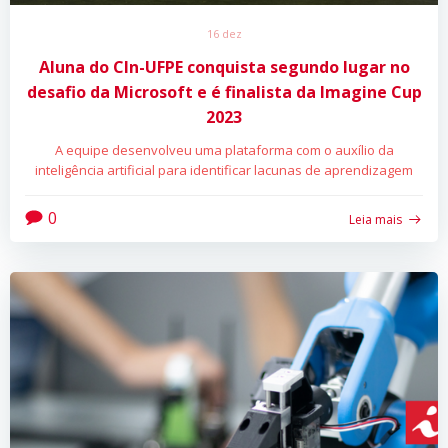
16 dez
Aluna do CIn-UFPE
conquista segundo lugar
no
desafio da Microsoft e é finalista da Imagine Cup
2023
A equipe desenvolveu uma plataforma com o auxílio da
inteligência artificial para identificar lacunas de aprendizagem
0
Leia mais