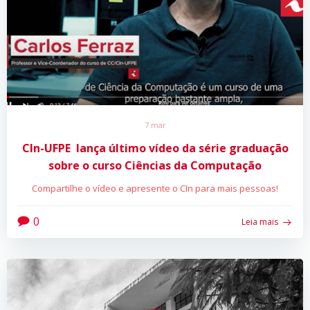
7 mar
CIn-UFPE lança último vídeo da série graduação
sobre o curso Ciências da Computação
Compartilhe o vídeo e apresente o CIn para mais pessoas!
0
Leia mais