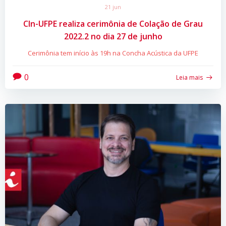
21 jun
CIn-UFPE realiza cerimônia de Colação de Grau
2022.2 no dia 27 de junho
Cerimônia tem início às 19h na Concha Acústica da UFPE
0
Leia mais