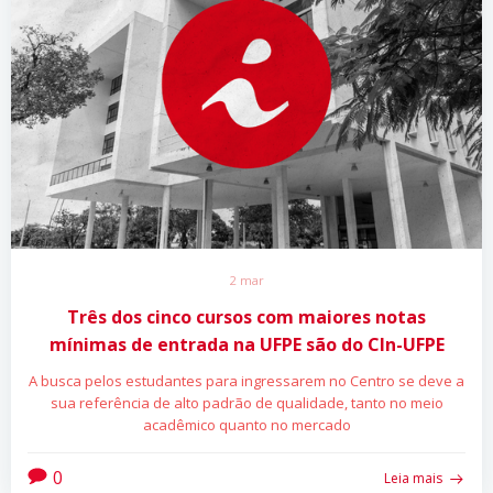
2 mar
Três dos cinco cursos com maiores notas
mínimas de entrada na UFPE são do CIn-UFPE
A busca pelos estudantes para ingressarem no Centro se deve a
sua referência de alto padrão de qualidade, tanto no meio
acadêmico quanto no mercado
0
Leia mais