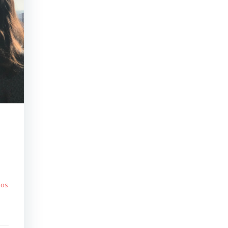
a
 os