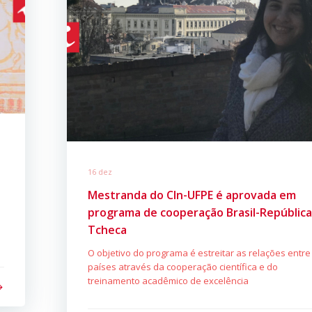
16 dez
Mestranda do CIn-UFPE é aprovada em
programa de cooperação Brasil-Repúblic
Tcheca
O objetivo do programa é estreitar as relações entre
países através da cooperação científica e do
treinamento acadêmico de excelência