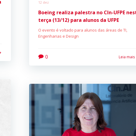
a
12 dez
Boeing realiza palestra no CIn-UFPE nes
terça (13/12) para alunos da UFPE
O evento é voltado para alunos das áreas de TI,
Engenharias e Design
0
Leia mais