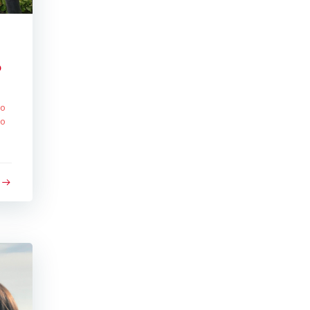
o
ão
do