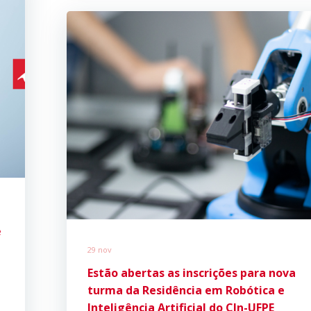
é
29 nov
Estão abertas as inscrições para nova
turma da Residência em Robótica e
Inteligência Artificial do CIn-UFPE