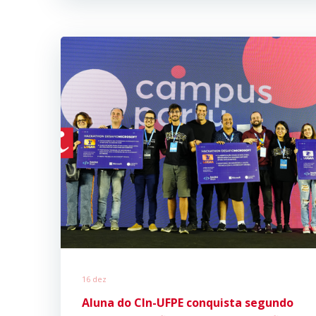
16 dez
Aluna do CIn-UFPE
conquista segundo